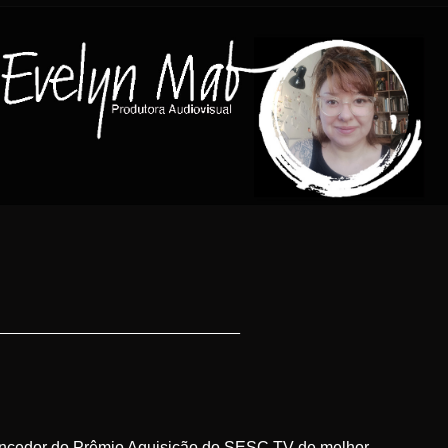
________________________
Vencedor do Prêmio Aquisição do SESC TV de melhor